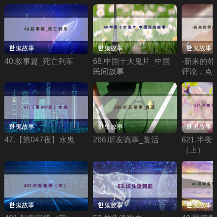
鬼故事
鬼故事
鬼故事
40.叙事篇_死亡列车
68.中国十大鬼片_中国
-新来的邻
民间故事
评论，点
鬼故事
鬼故事
鬼故事
47.【第047夜】水鬼
266.听友诡事_复活
621.半
（上）
鬼故事
鬼故事
鬼故事