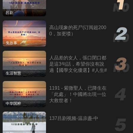
吕剧
高山现象的死尸(订阅超200
0，加更喽）
鬼故事
人品差的女人，張口閉口都
是這3句話，希望你沒有說
過【國學文化優選】#人生#
生活智慧
為人處世#人際交往#國學
1191 - 紫微聖人，已降生在
「此處」！中國將出現一位
大救世者！
中华国粹
137吕剧视频-温凉盏-中