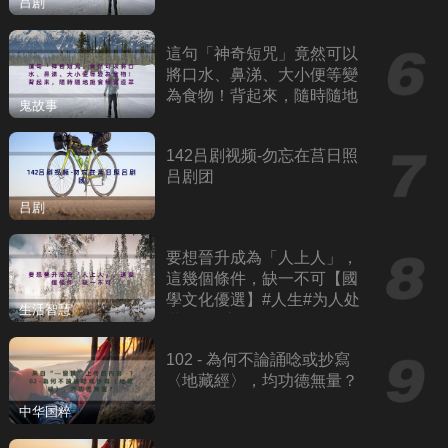
吕剧
這句「神奇短咒」竟然可以
將口水、鼻涕、大小便等變
為食物！背起來，隨時隨地
鬼故事
施食餓鬼道眾生！六字大明
咒、觀音心咒
142吕剧视频-勿忘在莒日照
吕剧团
吕剧
要想晉升成為「人上人」，
這幾個條件，缺一不可【國
學文化優選】#人生#为人处
生活智慧
世#人际交往#國學
102 - 為何不論誦唸或抄寫
〈地藏經〉，均功德無量？
中华国粹