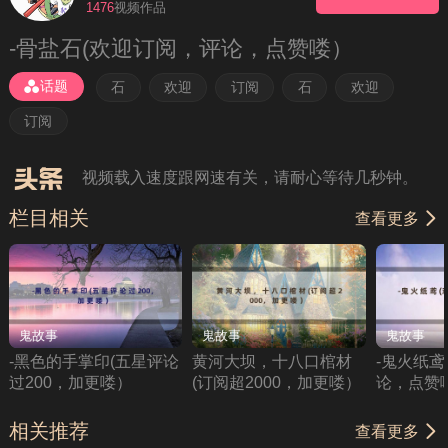
1476
视频作品
-骨盐石(欢迎订阅，评论，点赞喽）
理性观看、勿轻信视频中的广告，如需下载请在会
员后台提交申请
话题
石
欢迎
订阅
石
欢迎
如果无法播放请重新刷新页面，或者切换线路。
订阅
视频载入速度跟网速有关，请耐心等待几秒钟。
栏目相关
查看更多
鬼故事
鬼故事
鬼故事
-黑色的手掌印(五星评论
黄河大坝，十八口棺材
-鬼火纸鸢
过200，加更喽）
(订阅超2000，加更喽）
论，点赞
相关推荐
查看更多