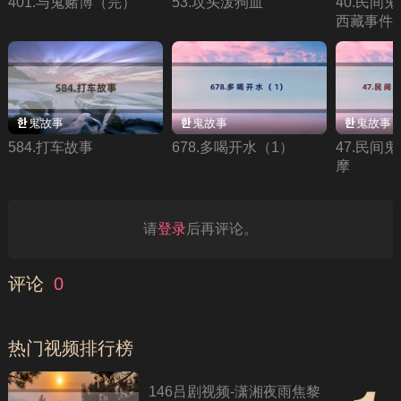
401.与鬼赌博（完）
53.坟头泼狗血
40.民间
西藏事件
鬼故事
鬼故事
鬼故事
584.打车故事
678.多喝开水（1）
47.民间
摩
请
登录
后再评论。
评论
0
热门视频排行榜
146吕剧视频-潇湘夜雨焦黎