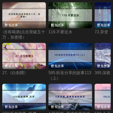
鬼故事
鬼故事
鬼故事
-没有喝酒(点击突破五十
119.不要近水
72.异变
万，加更喽）
鬼故事
鬼故事
鬼故事
27.《白刺猬》
595.听友分享的故事113
395.深
（上）
鬼故事
鬼故事
鬼故事