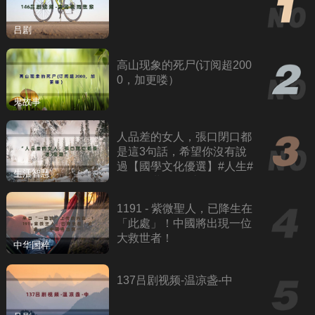
吕剧
高山现象的死尸(订阅超200
0，加更喽）
鬼故事
人品差的女人，張口閉口都
是這3句話，希望你沒有說
過【國學文化優選】#人生#
生活智慧
為人處世#人際交往#國學
1191 - 紫微聖人，已降生在
「此處」！中國將出現一位
大救世者！
中华国粹
137吕剧视频-温凉盏-中