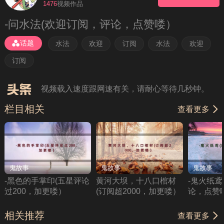
1476
视频作品
-问水法(欢迎订阅，评论，点赞喽）
理性观看、勿轻信视频中的广告，如需下载请在会
员后台提交申请
话题
水法
欢迎
订阅
水法
欢迎
如果无法播放请重新刷新页面，或者切换线路。
订阅
视频载入速度跟网速有关，请耐心等待几秒钟。
栏目相关
查看更多
鬼故事
鬼故事
鬼故事
-黑色的手掌印(五星评论
黄河大坝，十八口棺材
-鬼火纸鸢
过200，加更喽）
(订阅超2000，加更喽）
论，点赞
相关推荐
查看更多