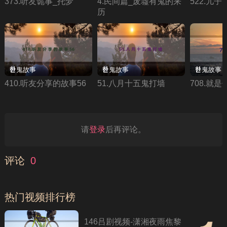
373.听友诡事_托梦
4.民间篇_废墟有鬼的来
522.儿
历
鬼故事
鬼故事
鬼故事
410.听友分享的故事56
51.八月十五鬼打墙
708.就是
请
登录
后再评论。
评论
0
热门视频排行榜
146吕剧视频-潇湘夜雨焦黎