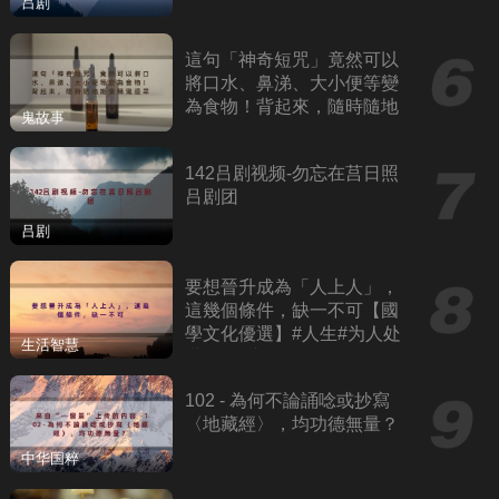
吕剧
這句「神奇短咒」竟然可以
將口水、鼻涕、大小便等變
為食物！背起來，隨時隨地
鬼故事
施食餓鬼道眾生！六字大明
咒、觀音心咒
142吕剧视频-勿忘在莒日照
吕剧团
吕剧
要想晉升成為「人上人」，
這幾個條件，缺一不可【國
學文化優選】#人生#为人处
生活智慧
世#人际交往#國學
102 - 為何不論誦唸或抄寫
〈地藏經〉，均功德無量？
中华国粹