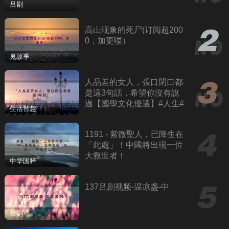
吕剧
高山现象的死尸(订阅超200
0，加更喽）
鬼故事
人品差的女人，張口閉口都
是這3句話，希望你沒有說
過【國學文化優選】#人生#
生活智慧
為人處世#人際交往#國學
1191 - 紫微聖人，已降生在
「此處」！中國將出現一位
大救世者！
中华国粹
137吕剧视频-温凉盏-中
吕剧