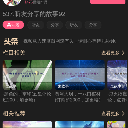
1476
视频作品
理性观看、勿轻信视频中的广告，如需下载请在会
537.听友分享的故事92
员后台提交申请
如果无法播放请重新刷新页面，或者切换线路。
话题
听友
分享
听友
分享
视频载入速度跟网速有关，请耐心等待几秒钟。
栏目相关
查看更多
鬼故事
鬼故事
鬼故事
-黑色的手掌印(五星评论
黄河大坝，十八口棺材
-鬼火纸鸢
过200，加更喽）
(订阅超2000，加更喽）
论，点赞
相关推荐
查看更多