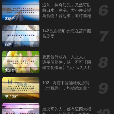
這句「神奇短咒」竟然可以
將口水、鼻涕、大小便等變
為食物！背起來，隨時隨地
鬼故事
施食餓鬼道眾生！六字大明
咒、觀音心咒
142吕剧视频-勿忘在莒日照
吕剧团
吕剧
要想晉升成為「人上人」，
這幾個條件，缺一不可【國
學文化優選】#人生#为人处
生活智慧
世#人际交往#國學
102 - 為何不論誦唸或抄寫
〈地藏經〉，均功德無量？
中华国粹
層次高的人，都有這四大福