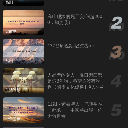
吕剧
高山现象的死尸(订阅超200
0，加更喽）
鬼故事
137吕剧视频-温凉盏-中
吕剧
人品差的女人，張口閉口都
是這3句話，希望你沒有說
過【國學文化優選】#人生#
生活智慧
為人處世#人際交往#國學
1191 - 紫微聖人，已降生在
「此處」！中國將出現一位
大救世者！
中华国粹