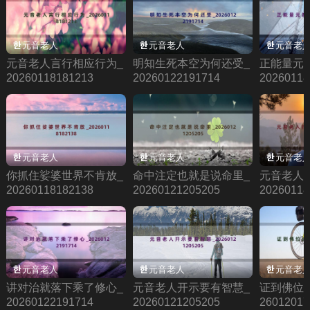
元音老人
元音老人
元音老
元音老人言行相应行为_
明知生死本空为何还受_
正能量元
20260118181213
20260122191714
20260118
元音老人
元音老人
元音老
你抓住娑婆世界不肯放_
命中注定也就是说命里_
元音老人
20260118182138
20260121205205
20260118
元音老人
元音老人
元音老
讲对治就落下乘了修心_
元音老人开示要有智慧_
证到佛位还
20260122191714
20260121205205
26012017