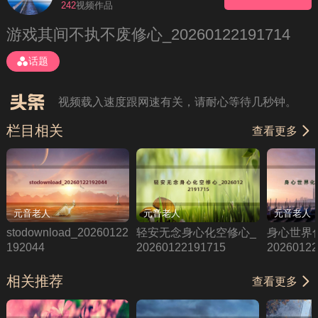
242
视频作品
理性观看、勿轻信视频中的广告，如需下载请在会
游戏其间不执不废修心_20260122191714
员后台提交申请
如果无法播放请重新刷新页面，或者切换线路。
话题
视频载入速度跟网速有关，请耐心等待几秒钟。
栏目相关
查看更多
元音老人
元音老人
元音老人
stodownload_20260122
轻安无念身心化空修心_
身心世界
192044
20260122191715
20260122
相关推荐
查看更多