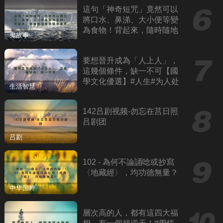
這句「神奇短咒」竟然可以
將口水、鼻涕、大小便等變
為食物！背起來，隨時隨地
鬼故事
施食餓鬼道眾生！六字大明
咒、觀音心咒
要想晉升成為「人上人」，
這幾個條件，缺一不可【國
學文化優選】#人生#为人处
生活智慧
世#人际交往#國學
142吕剧视频-勿忘在莒日照
吕剧团
吕剧
102 - 為何不論誦唸或抄寫
〈地藏經〉，均功德無量？
中华国粹
層次高的人，都有這四大福