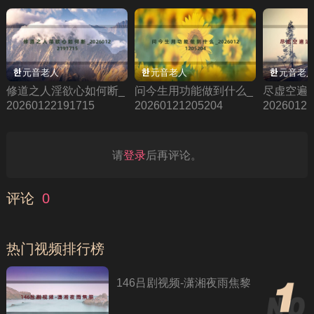
元音老人
元音老人
元音老
修道之人淫欲心如何断_
问今生用功能做到什么_
尽虚空遍
20260122191715
20260121205204
20260121
请
登录
后再评论。
评论
0
热门视频排行榜
146吕剧视频-潇湘夜雨焦黎