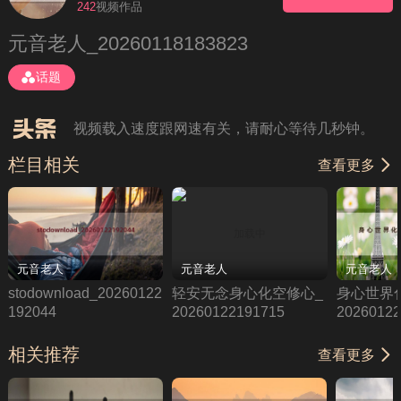
242
视频作品
理性观看、勿轻信视频中的广告，如需下载请在会
元音老人_20260118183823
员后台提交申请
如果无法播放请重新刷新页面，或者切换线路。
话题
视频载入速度跟网速有关，请耐心等待几秒钟。
栏目相关
查看更多
元音老人
元音老人
元音老人
stodownload_20260122
轻安无念身心化空修心_
身心世界
192044
20260122191715
20260122
相关推荐
查看更多