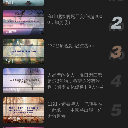
吕剧
高山现象的死尸(订阅超200
0，加更喽）
鬼故事
137吕剧视频-温凉盏-中
吕剧
人品差的女人，張口閉口都
是這3句話，希望你沒有說
過【國學文化優選】#人生#
生活智慧
為人處世#人際交往#國學
1191 - 紫微聖人，已降生在
「此處」！中國將出現一位
大救世者！
中华国粹