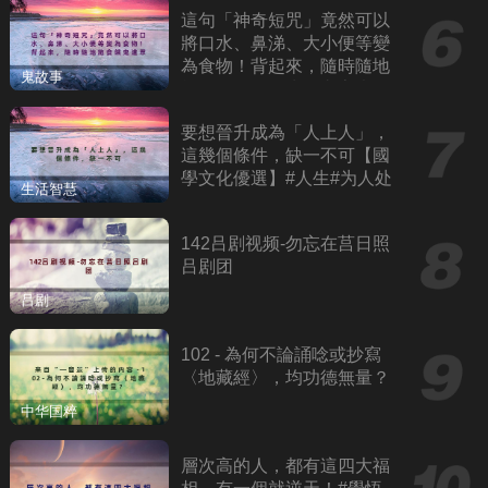
這句「神奇短咒」竟然可以
將口水、鼻涕、大小便等變
為食物！背起來，隨時隨地
鬼故事
施食餓鬼道眾生！六字大明
咒、觀音心咒
要想晉升成為「人上人」，
這幾個條件，缺一不可【國
學文化優選】#人生#为人处
生活智慧
世#人际交往#國學
142吕剧视频-勿忘在莒日照
吕剧团
吕剧
102 - 為何不論誦唸或抄寫
〈地藏經〉，均功德無量？
中华国粹
層次高的人，都有這四大福