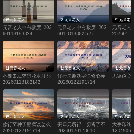
元音老人
元音老人
元音老
元音老人中有救度_202
元音老人中有救度_202
元音老人
60118183824
60118183824(2)
20260118
元音老人
元音老人
元音老
不要去追求镜花水月都_
修行关照断字诀修心养_
大德谈心
20260118182142
20260122191714
元音老人
元音老人
元音老
修行至种子翻腾该怎么_
要归无所得一切皆了不_
大手印浅释1
20260122191714
20260120173610
1204906